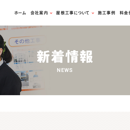
ホーム
会社案内
屋根工事について
施工事例
料金
スタッフ紹介
無料屋根診断
スタッフブログ
屋根材の紹介
新着情報
法人様はこちら
屋根リフォームの流れ
NEWS
お問い合わせ
火災保険の適用について
天窓専門店