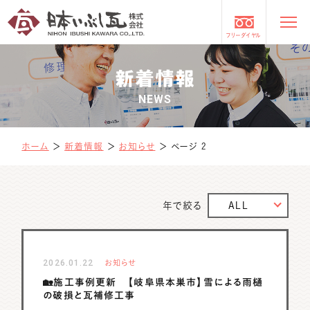
フリーダイヤル
新着情報
NEWS
ホーム
＞
新着情報
＞
お知らせ
＞
ページ 2
年で絞る
ALL
2026.01.22
お知らせ
🏡施工事例更新 【岐阜県本巣市】雪による雨樋
の破損と瓦補修工事