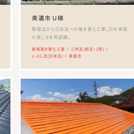
美濃市 U様
陶器瓦から日本瓦への葺き替え工事。日本家屋
の美しさを再認識。
屋根葺き替え工事
三州瓦(和瓦・J形)
いぶし瓦(日本瓦)
美濃市