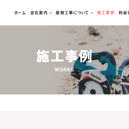
ホーム
会社案内
屋根工事について
施工事例
料金
スタッフ紹介
無料屋根診断
スタッフブログ
屋根材の紹介
施工事例
法人様はこちら
屋根リフォームの流れ
WORKS
お問い合わせ
火災保険の適用について
天窓専門店