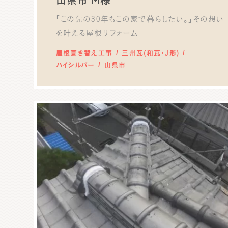
山県市 M様
「この先の30年もこの家で暮らしたい。」その想い
を叶える屋根リフォーム
屋根葺き替え工事
三州瓦(和瓦・J形)
ハイシルバー
山県市