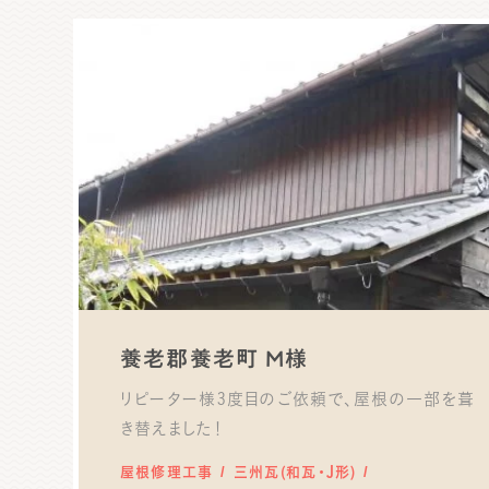
養老郡養老町 M様
リピーター様3度目のご依頼で、屋根の一部を葺
き替えました！
屋根修理工事
三州瓦(和瓦・J形)