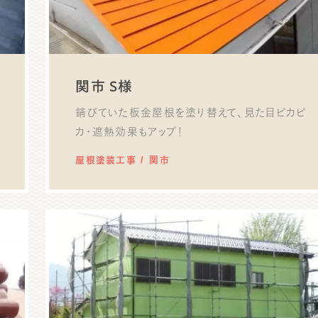
関市 S様
錆びていた板金屋根を塗り替えて、見た目ピカピ
カ・遮熱効果もアップ！
屋根塗装工事
関市