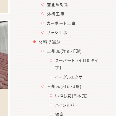
雪止め対策
外構工事
カーポート工事
サッシ工事
材料で選ぶ
三州瓦(洋瓦・F形)
スーパートライ110 タイ
プⅠ
イーグルエクサ
三州瓦(和瓦・J形)
いぶし瓦(日本瓦)
ハイシルバー
銀富士