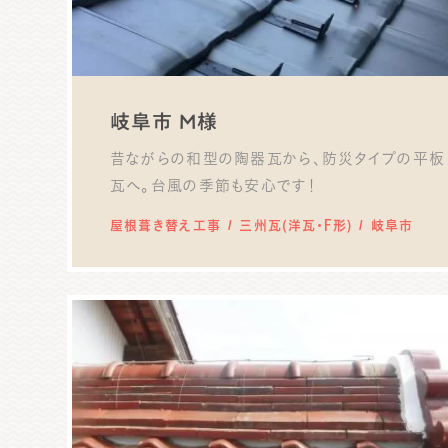
岐阜市 M様
昔ながらの和型の陶器瓦から、防災タイプの平板
瓦へ。台風の季節も安心です！
屋根葺き替え工事
三州瓦(洋瓦・F形)
岐阜市