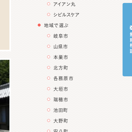
アイアン丸
シビルスケア
地域で選ぶ
無料
岐阜市
山県市
本巣市
北方町
各務原市
大垣市
瑞穂市
池田町
大野町
安八町