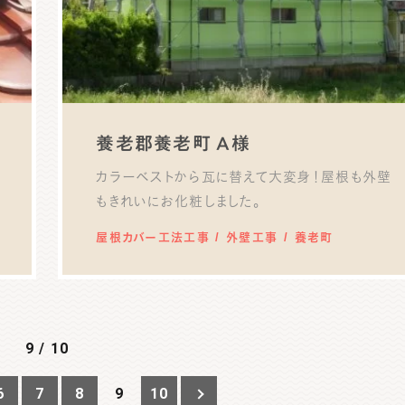
養老郡養老町 A様
カラーベストから瓦に替えて大変身！屋根も外壁
もきれいにお化粧しました。
屋根カバー工法工事
外壁工事
養老町
9 / 10
6
7
8
9
10