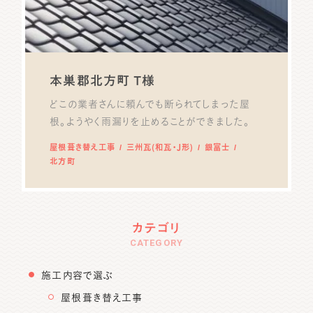
本巣郡北方町 T様
どこの業者さんに頼んでも断られてしまった屋
根。ようやく雨漏りを止めることができました。
屋根葺き替え工事
三州瓦(和瓦・J形)
銀富士
北方町
カテゴリ
CATEGORY
施工内容で選ぶ
屋根葺き替え工事