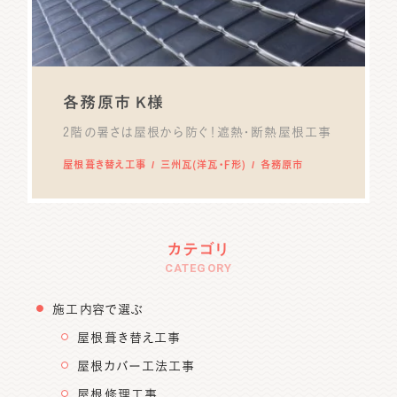
各務原市 K様
2階の暑さは屋根から防ぐ！遮熱・断熱屋根工事
屋根葺き替え工事
三州瓦(洋瓦・F形)
各務原市
カテゴリ
CATEGORY
施工内容で選ぶ
屋根葺き替え工事
屋根カバー工法工事
屋根修理工事