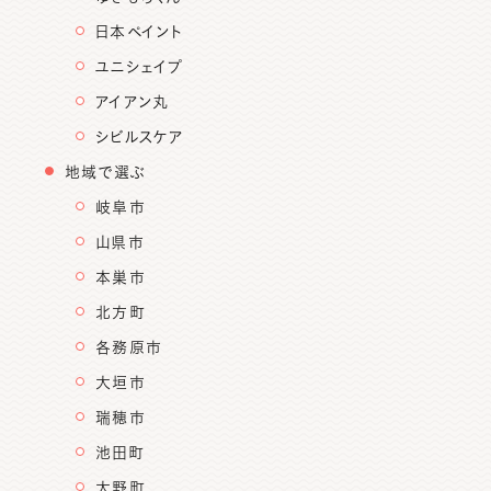
日本ペイント
ユニシェイプ
アイアン丸
シビルスケア
地域で選ぶ
岐阜市
山県市
本巣市
北方町
各務原市
大垣市
瑞穂市
池田町
大野町