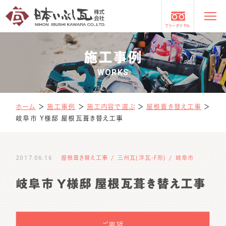
フリーダイヤル
施工事例
WORKS
ホーム
＞
施工事例
＞
施工内容で選ぶ
＞
屋根葺き替え工事
＞
岐阜市 Y様邸 屋根瓦葺き替え工事
2017.06.16
屋根葺き替え工事
三州瓦(洋瓦・F形)
岐阜市
岐阜市 Y様邸 屋根瓦葺き替え工事
ご要望