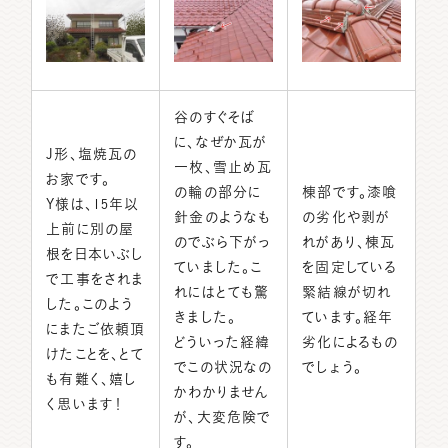
谷のすぐそば
に、なぜか瓦が
J形、塩焼瓦の
一枚、雪止め瓦
お家です。
の輪の部分に
棟部です。漆喰
Y様は、15年以
針金のようなも
の劣化や剥が
上前に別の屋
のでぶら下がっ
れがあり、棟瓦
根を日本いぶし
ていました。こ
を固定している
で工事をされま
れにはとても驚
緊結線が切れ
した。このよう
きました。
ています。経年
にまたご依頼頂
どういった経緯
劣化によるもの
けたことを、とて
でこの状況なの
でしょう。
も有難く、嬉し
かわかりません
く思います！
が、大変危険で
す。