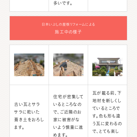
多いです。
日本いぶしの屋根リフォームによる
施工中の様子
瓦が載る前、下
住宅が密集して
地材を新しくし
古い瓦とサラ
いるところなの
ているところで
サラに乾いた
で、ご近隣のお
す。色も形も違
葺き土をおろし
家に被害がな
う瓦に変わるの
ます。
いよう慎重に進
で、とても楽し
めます。