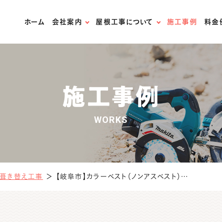
ホーム
会社案内
屋根工事について
施工事例
料金
スタッフ紹介
無料屋根診断
スタッフブログ
屋根材の紹介
施工事例
法人様はこちら
屋根リフォームの流れ
WORKS
お問い合わせ
火災保険の適用について
天窓専門店
葺き替え工事
＞
【岐阜市】カラーベスト（ノンアスベスト）➡セネター葺替工事