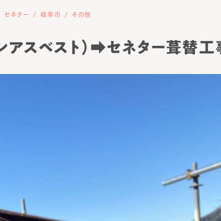
セネター
岐阜市
その他
ノンアスベスト）➡セネター葺替工