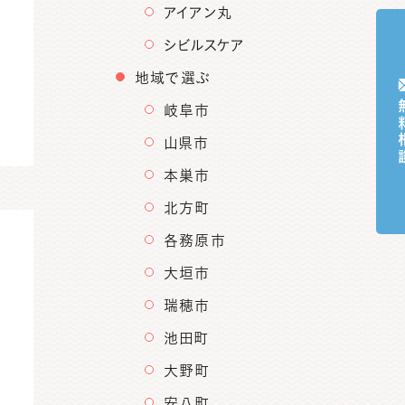
アイアン丸
シビルスケア
地域で選ぶ
無料
岐阜市
山県市
本巣市
北方町
各務原市
大垣市
瑞穂市
池田町
大野町
安八町