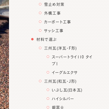
雪止め対策
外構工事
カーポート工事
サッシ工事
材料で選ぶ
三州瓦(洋瓦・F形)
スーパートライ110 タイ
プⅠ
イーグルエクサ
三州瓦(和瓦・J形)
いぶし瓦(日本瓦)
ハイシルバー
銀富士