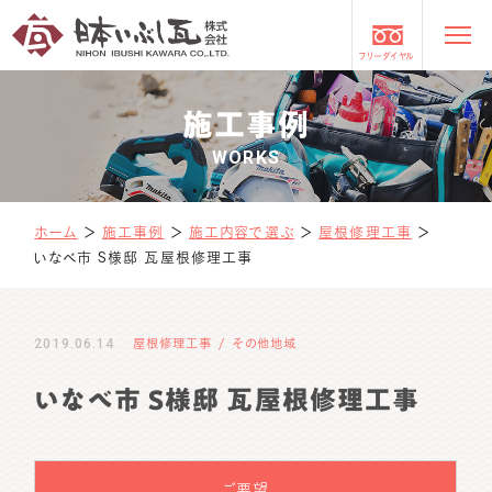
フリーダイヤル
施工事例
WORKS
ホーム
＞
施工事例
＞
施工内容で選ぶ
＞
屋根修理工事
＞
いなべ市 S様邸 瓦屋根修理工事
2019.06.14
屋根修理工事
その他地域
いなべ市 S様邸 瓦屋根修理工事
ご要望