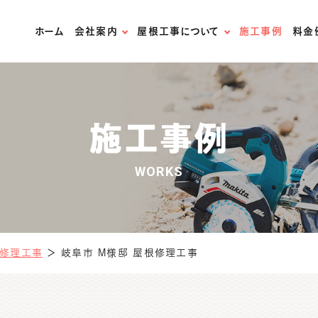
ホーム
会社案内
屋根工事について
施工事例
料金
スタッフ紹介
無料屋根診断
スタッフブログ
屋根材の紹介
施工事例
法人様はこちら
屋根リフォームの流れ
WORKS
お問い合わせ
火災保険の適用について
天窓専門店
修理工事
＞
岐阜市 M様邸 屋根修理工事