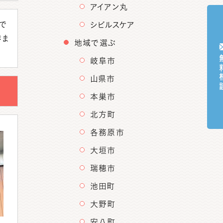
アイアン丸
で
シビルスケア
きま
地域で選ぶ
無料
岐阜市
山県市
本巣市
北方町
各務原市
大垣市
瑞穂市
池田町
大野町
安八町