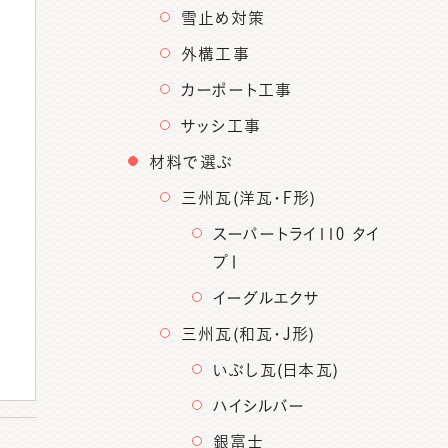
雪止め対策
外構工事
カーポート工事
サッシ工事
材料で選ぶ
三州瓦(洋瓦・F形)
スーパートライ110 タイ
プⅠ
イーグルエクサ
三州瓦(和瓦・J形)
いぶし瓦(日本瓦)
ハイシルバー
銀富士