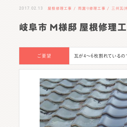
2017.02.13
屋根修理工事
雨漏り修理工事
三州瓦(
岐阜市 M様邸 屋根修理
ご要望
瓦が4～6枚割れているの