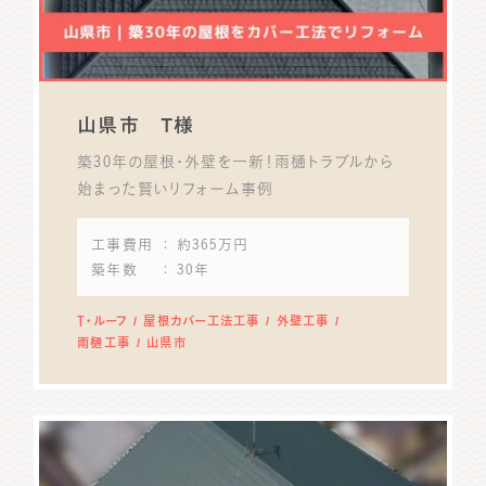
山県市 T様
築30年の屋根･外壁を一新！雨樋トラブルから
始まった賢いリフォーム事例
工事費用
： 約365万円
築年数
： 30年
T・ルーフ
屋根カバー工法工事
外壁工事
雨樋工事
山県市