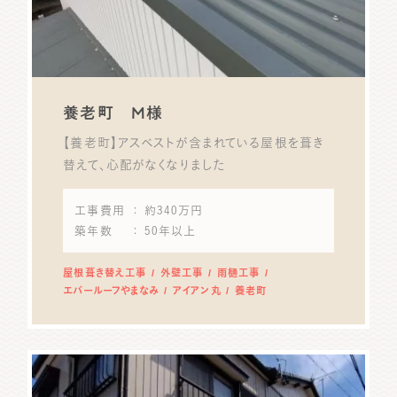
養老町 M様
【養老町】アスベストが含まれている屋根を葺き
替えて、心配がなくなりました
工事費用
： 約340万円
築年数
： 50年以上
屋根葺き替え工事
外壁工事
雨樋工事
エバールーフやまなみ
アイアン丸
養老町