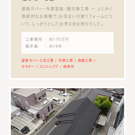
屋根カバー・外壁塗装・樋交換工事 ー とにかく
意欲的なお客様で、お住まいの家リフォームにつ
いて、しっかりとしたお考えをお持ちでした。
工事費用
： 約170万円
築年数
： 約18年
屋根カバー工法工事
外壁工事
雨樋工事
セネター
ユニシェイプ
岐阜市