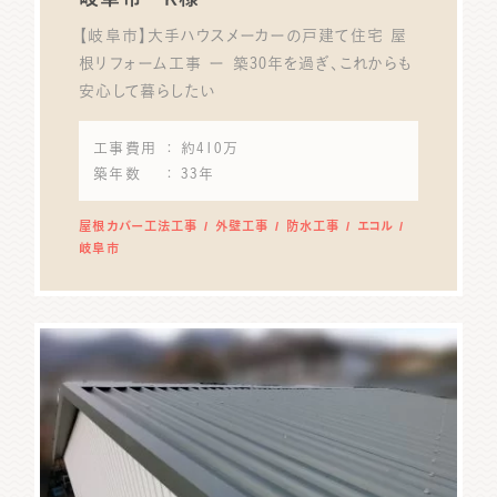
【岐阜市】大手ハウスメーカーの戸建て住宅 屋
根リフォーム工事 ー 築30年を過ぎ、これからも
安心して暮らしたい
工事費用
： 約410万
築年数
： 33年
屋根カバー工法工事
外壁工事
防水工事
エコル
岐阜市