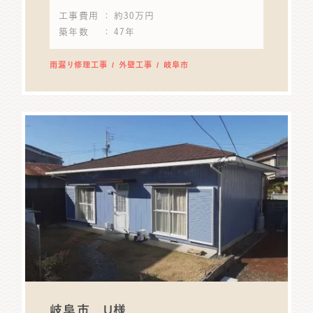
工事費用
： 約30万円
築年数
： 47年
雨漏り修理工事
外壁工事
岐阜市
岐阜市 U様