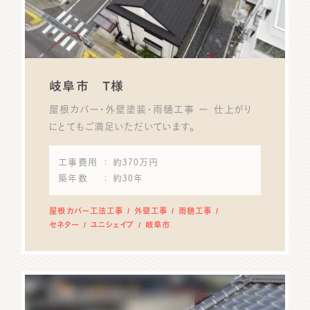
岐阜市 T様
屋根カバー・外壁塗装・雨樋工事 ー 仕上がり
にとてもご満足いただいています。
工事費用
： 約370万円
築年数
： 約30年
屋根カバー工法工事
外壁工事
雨樋工事
セネター
ユニシェイプ
岐阜市