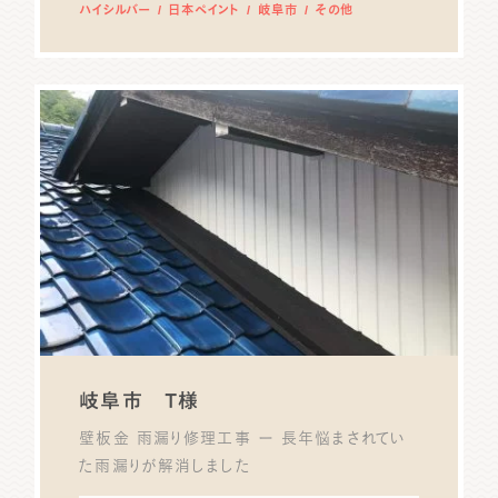
ハイシルバー
日本ペイント
岐阜市
その他
岐阜市 T様
壁板金 雨漏り修理工事 ー 長年悩まされてい
た雨漏りが解消しました