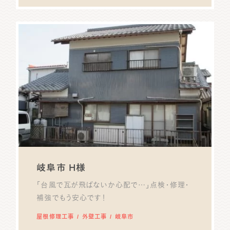
岐阜市 H様
「台風で瓦が飛ばないか心配で…」点検・修理・
補強でもう安心です！
屋根修理工事
外壁工事
岐阜市