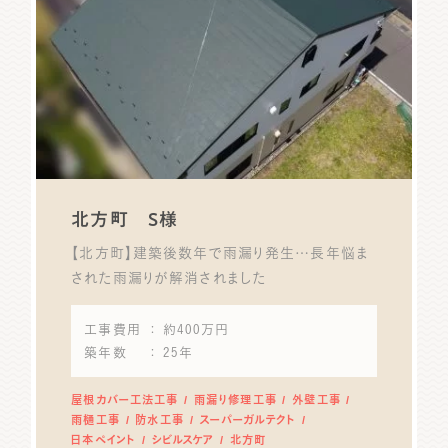
北方町 S様
【北方町】建築後数年で雨漏り発生…長年悩ま
された雨漏りが解消されました
工事費用
： 約400万円
築年数
： 25年
屋根カバー工法工事
雨漏り修理工事
外壁工事
雨樋工事
防水工事
スーパーガルテクト
日本ペイント
シビルスケア
北方町