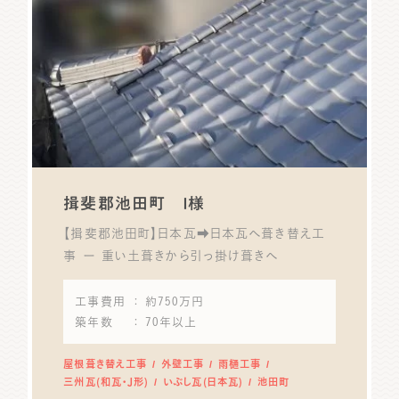
揖斐郡池田町 Ｉ様
【揖斐郡池田町】日本瓦➡日本瓦へ葺き替え工
事 ー 重い土葺きから引っ掛け葺きへ
工事費用
： 約750万円
築年数
： 70年以上
屋根葺き替え工事
外壁工事
雨樋工事
三州瓦(和瓦・J形)
いぶし瓦(日本瓦)
池田町