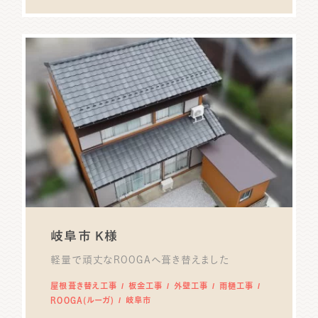
岐阜市 K様
軽量で頑丈なROOGAへ葺き替えました
屋根葺き替え工事
板金工事
外壁工事
雨樋工事
ROOGA(ルーガ)
岐阜市