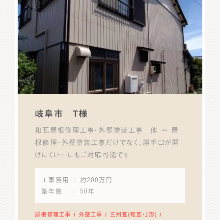
岐阜市 T様
和瓦屋根修理工事・外壁塗装工事 他 ー 屋
根修理・外壁塗装工事だけでなく、勝手口が開
けにくい…にもご対応可能です
工事費用
： 約200万円
築年数
： 50年
屋根修理工事
外壁工事
三州瓦(和瓦・J形)