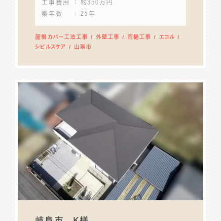
工事費用
： 約350万円
築年数
： 25年
屋根カバー工法工事
外壁工事
雨樋工事
エコル
シビルスケア
山県市
岐阜市 K様