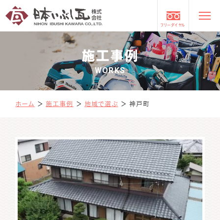
フリーダイヤル
施工事例
WORKS
ホーム
＞
施工事例
＞
地域で選ぶ
＞
神戸町