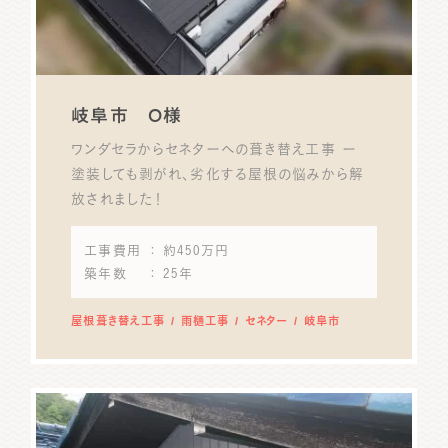
岐阜市 O様
ワンダセラからセネターへの葺き替え工事 ー
塗装しても剥がれ、劣化する屋根の悩みから解
放されました！
工事費用
： 約450万円
築年数
： 25年
屋根葺き替え工事
雨樋工事
セネター
岐阜市