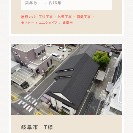
築年数
： 約18年
屋根カバー工法工事
外壁工事
雨樋工事
セネター
ユニシェイプ
岐阜市
岐阜市 T様