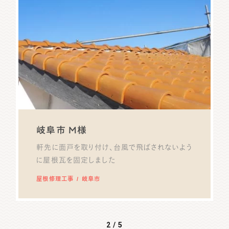
岐阜市 M様
軒先に面戸を取り付け、台風で飛ばされないよう
に屋根瓦を固定しました
屋根修理工事
岐阜市
2 / 5