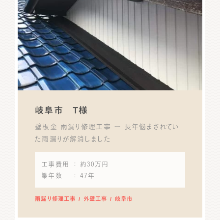
岐阜市 T様
壁板金 雨漏り修理工事 ー 長年悩まされてい
た雨漏りが解消しました
工事費用
： 約30万円
築年数
： 47年
雨漏り修理工事
外壁工事
岐阜市