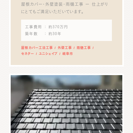
屋根カバー・外壁塗装・雨樋工事 ー 仕上がり
にとてもご満足いただいています。
工事費用
： 約370万円
築年数
： 約30年
屋根カバー工法工事
外壁工事
雨樋工事
セネター
ユニシェイプ
岐阜市