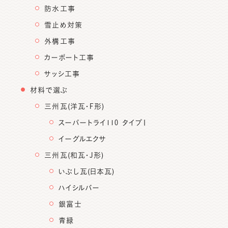
防水工事
雪止め対策
外構工事
カーポート工事
サッシ工事
材料で選ぶ
三州瓦(洋瓦・F形)
スーパートライ110 タイプⅠ
イーグルエクサ
三州瓦(和瓦・J形)
いぶし瓦(日本瓦)
ハイシルバー
銀富士
青緑