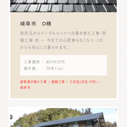
岐阜市 O様
和形瓦からイーグルロックへの葺き替え工事・雨
樋工事 他 ー 今までの心配事もなくなり、これ
からも安心して暮らせます。
工事費用
： 約290万円
築年数
： 50年くらい
屋根葺き替え工事
雨樋工事
三州瓦(洋瓦・F形)
岐阜市