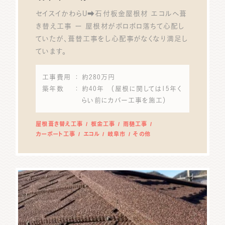
セイスイかわらU➡石付板金屋根材 エコルへ葺
き替え工事 ー 屋根材がポロポロ落ちて心配し
ていたが、葺替工事をし心配事がなくなり満足し
ています。
工事費用
： 約280万円
築年数
： 約40年 （屋根に関しては15年く
らい前にカバー工事を施工）
屋根葺き替え工事
板金工事
雨樋工事
カーポート工事
エコル
岐阜市
その他