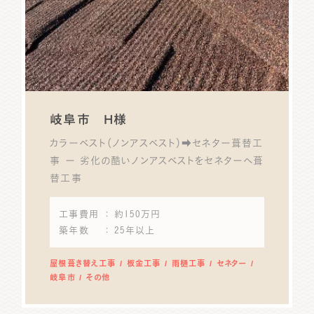
岐阜市 H様
カラーベスト（ノンアスベスト）➡セネター葺替工
事 ー 劣化の酷いノンアスベストをセネターへ葺
替工事
工事費用
： 約150万円
築年数
： 25年以上
屋根葺き替え工事
板金工事
雨樋工事
セネター
岐阜市
その他