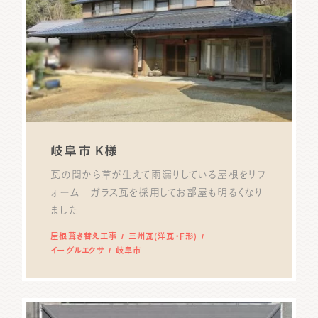
岐阜市 K様
瓦の間から草が生えて雨漏りしている屋根をリフ
ォーム ガラス瓦を採用してお部屋も明るくなり
ました
屋根葺き替え工事
三州瓦(洋瓦・F形)
イーグルエクサ
岐阜市