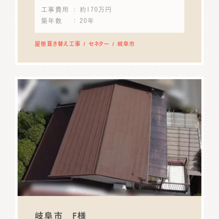
工事費用
： 約170万円
築年数
： 20年
屋根葺き替え工事
セネター
岐阜市
岐阜市 F様