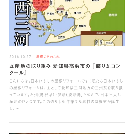
2016.10.27
屋根のあれこれ
瓦産地の取り組み 愛知県高浜市の 『飾り瓦コン
クール』
こんにちは。日本いぶしの屋根リフォームです！私たち日本いぶし
の屋根リフォームは、主として愛知県三河地方の三州瓦を取り扱
っています。石州(島根県）・淡路（淡路島）と並んで、日本三大瓦
産地のひとつです。この辺り↓近年様々な素材の屋根材が誕生
し、…