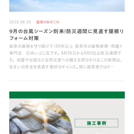
2025.08.25
屋根のあれこれ
9月の台風シーズン到来！防災週間に見直す屋根リ
フォーム対策
岐阜の屋根を守り続けて100年以上 岐阜市の屋根修理・雨漏り
専門店 日本いぶし瓦です。 8月30日から9月5日は防災週間で
す。 地震や台風など自然災害への備えを呼びかけるこの期間は、
住まいの安全を見直す絶好のチャンス。特に岐阜県では9…