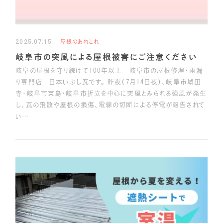
2025.07.15
屋根のあれこれ
岐阜市の突風による屋根被害にご注意ください
岐阜の屋根を守り続けて100年以上 岐阜市の屋根修理・雨漏
り専門店 日本いぶし瓦です。 昨夜（7月14日夜）、岐阜市城田
寺・岐阜市東島・岐阜市折立を中心に突風とみられる強風が発生
し、瓦の飛散や屋根の損傷、電線の切断による停電が報告されて
い…