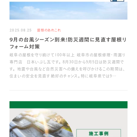
2025.08.25
屋根のあれこれ
9月の台風シーズン到来！防災週間に見直す屋根リ
フォーム対策
岐阜の屋根を守り続けて100年以上 岐阜市の屋根修理・雨漏り
専門店 日本いぶし瓦です。 8月30日から9月5日は防災週間で
す。 地震や台風など自然災害への備えを呼びかけるこの期間は、
住まいの安全を見直す絶好のチャンス。特に岐阜県では9…