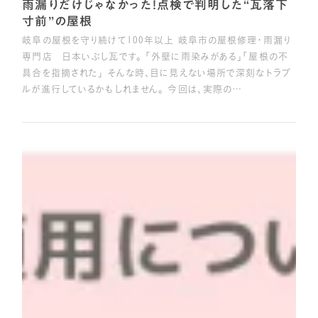
雨漏りだけじゃなかった！点検で判明した“瓦落下
寸前”の屋根
岐阜の屋根を守り続けて100年以上 岐阜市の屋根修理・雨漏り
専門店 日本いぶし瓦です。 「外壁に雨染みがある」「屋根の不
具合を指摘された」 そんな時、目に見えない場所で深刻なトラブ
ルが進行しているかもしれません。 今回は、実際の…