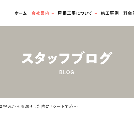
ホーム
会社案内
屋根工事について
施工事例
料金
スタッフ紹介
無料屋根診断
スタッフブログ
屋根材の紹介
スタッフブログ
法人様はこちら
屋根リフォームの流れ
BLOG
お問い合わせ
火災保険の適用について
天窓専門店
屋根瓦から雨漏りした際に！シートで応急処置する方法を解説！